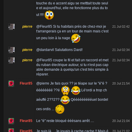
touche du e accent aigu se metttait toute seul
e et aujourd'hui, elle ne fonctionne plus du to
ut !!!!
pierre
@Fleur85 Si tu habitais près de chez-moi je
21 Jul 02:42
t'arrangerais ça en un tour de main mais c'est
un peu loin à la nage
pierre
@dardarvil Salutations Dard!
21 Jul 02:34
pierre
@Fleur85 coupe le fil et fait un raccord et met
21 Jul 02:34
du ruban électrique autour, si tu n'est pas cap
able demande à quelqu'un c'est très simple à
réparer.
Fleur85
@pierre Je fais quoi ?? je téape sur le "é"é ?
20 Jul 21:54
éééééééé ??é
Lé'ordi a trop ch
aéuffé 2??2??
Qéééééééééuel bordel
ces ordis ...
Fleur85
Le "é" reste bloqué ééésans arrêt ....
20 Jul 21:04
Fleur85
Je suis là ... Je jouais à cache cache !! Mais é
20 Jul 21:02