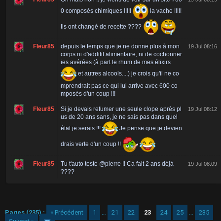
0 composés chimiques !!!!!
la vache !!!!!
Ils ont changé de recette ????
Fleur85
depuis le temps que je ne donne plus à mon
19 Jul 08:16
corps ni d'additif alimentaire, ni de cochonner
ies avérées (à part le rhum de mes élixirs
et autres alcools....) je crois qu'il ne co
mprendrait pas ce qui lui arrive avec 600 co
mposés d'un coup !!!
Fleur85
Si je devais refumer une seule clope après pl
19 Jul 08:12
us de 20 ans sans, je ne sais pas dans quel
état je serais !!!
Je pense que je devien
drais verte d'un coup !!
Fleur85
Tu t'auto teste @pierre !! Ca fait 2 ans déjà
19 Jul 08:09
????
Pages (235) :
« Précédent
1
…
21
22
23
24
25
…
235