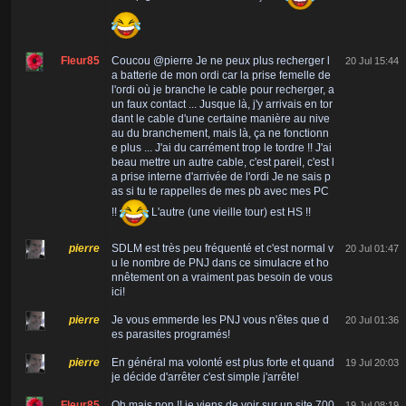
Fleur85
Coucou @pierre Je ne peux plus recherger l
20 Jul 15:44
a batterie de mon ordi car la prise femelle de
l'ordi où je branche le cable pour recherger, a
un faux contact ... Jusque là, j'y arrivais en tor
dant le cable d'une certaine manière au nive
au du branchement, mais là, ça ne fonctionn
e plus ... J'ai du carrément trop le tordre !! J'ai
beau mettre un autre cable, c'est pareil, c'est l
a prise interne d'arrivée de l'ordi Je ne sais p
as si tu te rappelles de mes pb avec mes PC
!!
L'autre (une vieille tour) est HS !!
pierre
SDLM est très peu fréquenté et c'est normal v
20 Jul 01:47
u le nombre de PNJ dans ce simulacre et ho
nnêtement on a vraiment pas besoin de vous
ici!
pierre
Je vous emmerde les PNJ vous n'êtes que d
20 Jul 01:36
es parasites programés!
pierre
En général ma volonté est plus forte et quand
19 Jul 20:03
je décide d'arrêter c'est simple j'arrête!
Fleur85
Oh mais non !! je viens de voir sur un site 700
19 Jul 08:19