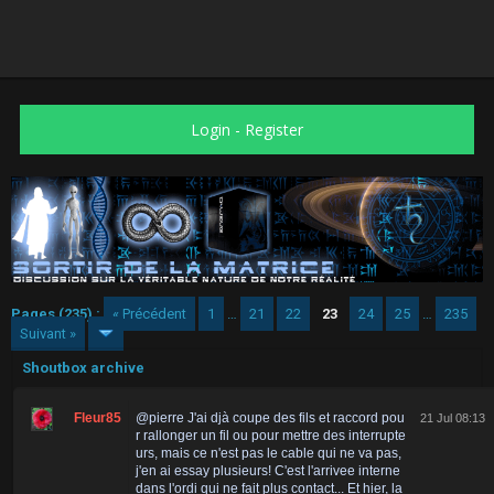
Login
-
Register
Pages (235) :
« Précédent
1
…
21
22
23
24
25
…
235
Suivant »
Shoutbox archive
Fleur85
@pierre J'ai djà coupe des fils et raccord pou
21 Jul 08:13
r rallonger un fil ou pour mettre des interrupte
urs, mais ce n'est pas le cable qui ne va pas,
j'en ai essay plusieurs! C'est l'arrivee interne
dans l'ordi qui ne fait plus contact... Et hier, la