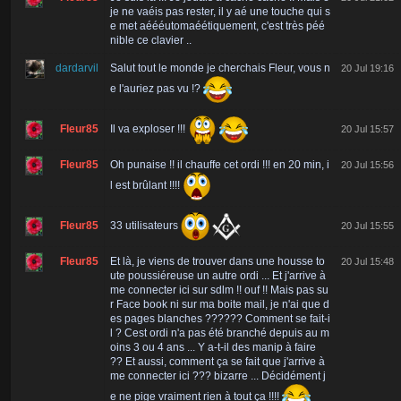
je ne vaéis pas rester, il y aé une touche qui s
e met aéééutomaéétiquement, c'est très péé
nible ce clavier ..
dardarvil
Salut tout le monde je cherchais Fleur, vous n
20 Jul 19:16
e l'auriez pas vu !?
Fleur85
Il va exploser !!!
20 Jul 15:57
Fleur85
Oh punaise !! il chauffe cet ordi !!! en 20 min, i
20 Jul 15:56
l est brûlant !!!!
Fleur85
33 utilisateurs
20 Jul 15:55
Fleur85
Et là, je viens de trouver dans une housse to
20 Jul 15:48
ute poussiéreuse un autre ordi ... Et j'arrive à
me connecter ici sur sdlm !! ouf !! Mais pas su
r Face book ni sur ma boite mail, je n'ai que d
es pages blanches ?????? Comment se fait-i
l ? Cest ordi n'a pas été branché depuis au m
oins 3 ou 4 ans ... Y a-t-il des manip à faire
?? Et aussi, comment ça se fait que j'arrive à
me connecter ici ??? bizarre ... Décidément j
e ne pige vraiment rien à tout ça !!!!