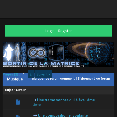
Login
-
Register
Pages (2) :
1
2
Suivant »
Musique
Marquer ce forum comme lu
|
S’abonner à ce forum
Sujet
/
Auteur
Une trame sonore qui élève l'âme
pierre
Une composition envoutante