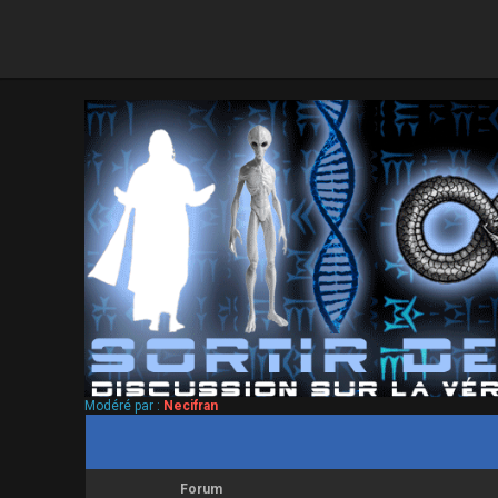
Modéré par :
Necifran
Forum