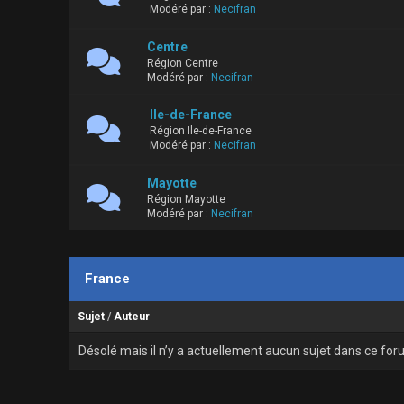
Modéré par :
Necifran
Centre
Région Centre
Modéré par :
Necifran
Ile-de-France
Région Ile-de-France
Modéré par :
Necifran
Mayotte
Région Mayotte
Modéré par :
Necifran
France
Sujet
/
Auteur
Désolé mais il n’y a actuellement aucun sujet dans ce foru