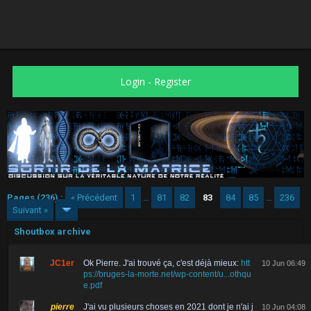
Login
-
Register
Pages (236) :
« Précédent
1
…
81
82
83
84
85
…
236
Suivant »
Shoutbox archive
JC1er
Ok Pierre. J'ai trouvé ça, c'est déjà mieux:
htt
10 Jun 06:49
ps://bruges-la-morte.net/wp-content/u...othqu
e.pdf
pierre
J'ai vu plusieurs choses en 2021 dont je n'ai j
10 Jun 04:08