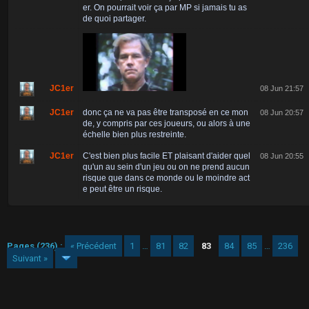
er. On pourrait voir ça par MP si jamais tu as
de quoi partager.
JC1er
08 Jun 21:57
JC1er
donc ça ne va pas être transposé en ce mon
08 Jun 20:57
de, y compris par ces joueurs, ou alors à une
échelle bien plus restreinte.
JC1er
C'est bien plus facile ET plaisant d'aider quel
08 Jun 20:55
qu'un au sein d'un jeu ou on ne prend aucun
risque que dans ce monde ou le moindre act
e peut être un risque.
Pages (236) :
« Précédent
1
…
81
82
83
84
85
…
236
Suivant »