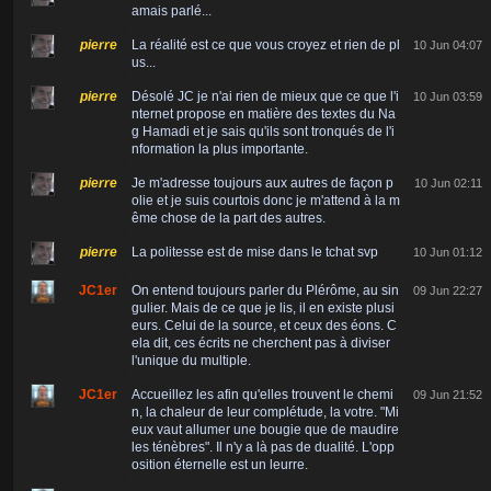
amais parlé...
pierre
La réalité est ce que vous croyez et rien de pl
10 Jun 04:07
us...
pierre
Désolé JC je n'ai rien de mieux que ce que l'i
10 Jun 03:59
nternet propose en matière des textes du Na
g Hamadi et je sais qu'ils sont tronqués de l'i
nformation la plus importante.
pierre
Je m'adresse toujours aux autres de façon p
10 Jun 02:11
olie et je suis courtois donc je m'attend à la m
ême chose de la part des autres.
pierre
La politesse est de mise dans le tchat svp
10 Jun 01:12
JC1er
On entend toujours parler du Plérôme, au sin
09 Jun 22:27
gulier. Mais de ce que je lis, il en existe plusi
eurs. Celui de la source, et ceux des éons. C
ela dit, ces écrits ne cherchent pas à diviser
l'unique du multiple.
JC1er
Accueillez les afin qu'elles trouvent le chemi
09 Jun 21:52
n, la chaleur de leur complétude, la votre. "Mi
eux vaut allumer une bougie que de maudire
les ténèbres". Il n'y a là pas de dualité. L'opp
osition éternelle est un leurre.