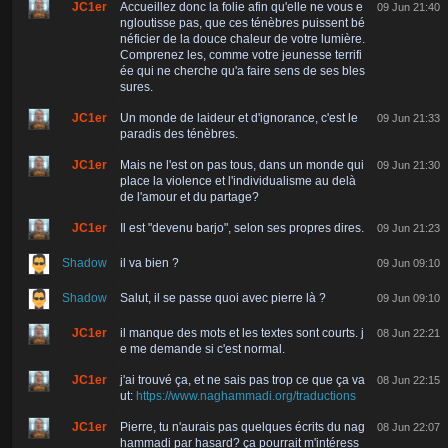
JC1er
Accueillez donc la folie afin qu'elle ne vous e
09 Jun 21:40
ngloutisse pas, que ces ténèbres puissent bé
néficier de la douce chaleur de votre lumière.
Comprenez les, comme votre jeunesse terrifi
ée qui ne cherche qu'a faire sens de ses bles
sures.
JC1er
Un monde de laideur et d'ignorance, c'est le
09 Jun 21:33
paradis des ténèbres.
JC1er
Mais ne l'est on pas tous, dans un monde qui
09 Jun 21:30
place la violence et l'individualisme au delà
de l'amour et du partage?
JC1er
Il est "devenu barjo", selon ses propres dires.
09 Jun 21:23
Shadow
il va bien ?
09 Jun 09:10
Shadow
Salut, il se passe quoi avec pierre là ?
09 Jun 09:10
JC1er
il manque des mots et les textes sont courts. j
08 Jun 22:21
e me demande si c'est normal.
JC1er
j'ai trouvé ça, et ne sais pas trop ce que ça va
08 Jun 22:15
ut:
https://www.naghammadi.org/traductions
JC1er
Pierre, tu n'aurais pas quelques écrits du nag
08 Jun 22:07
hammadi par hasard? ça pourrait m'intéress