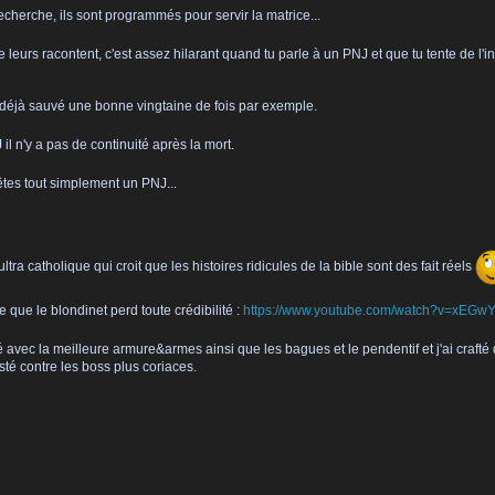
cherche, ils sont programmés pour servir la matrice...
eurs racontent, c'est assez hilarant quand tu parle à un PNJ et que tu tente de l'i
déjà sauvé une bonne vingtaine de fois par exemple.
il n'y a pas de continuité après la mort.
tes tout simplement un PNJ...
tra catholique qui croit que les histoires ridicules de la bible sont des fait réels
 que le blondinet perd toute crédibilité :
https://www.youtube.com/watch?v=xEGwY
pé avec la meilleure armure&armes ainsi que les bagues et le pendentif et j'ai craft
sisté contre les boss plus coriaces.