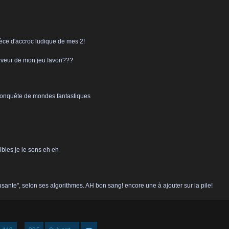
èce d'accroc ludique de mes 2!
serveur de mon jeu favori???
 conquête de mondes fantastiques
bles je le sens eh eh
usante", selon ses algorithmes. AH bon sang! encore une à ajouter sur la pile!