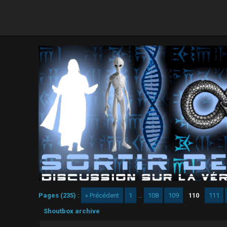
Pages (235) :
« Précédent
1
…
108
109
110
111
Shoutbox archive