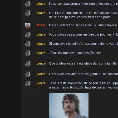
pierre
Ils ne sont pas programmés pour effectuer une re
pierre
Les PNJ croient tout ce que les médias de masse l
ue ce n'est pas vrai car les médias en parle!
JC1er
Mais que ferait on sans sauveur? Trump nous a 
pierre
Vous n'avez pas à vous en faire car pour les PNJ 
pierre
Si vous avez besoin d'un sauveur externe vous ê
pierre
Jésus est une invention des jésuites
pierre
Que voulez-vous il a été élevé dans une famille ul
pierre
C'est avec des vidéos de ce genre qu'on constate
pierre
Je vais testé mon Arcaniste ce soir je l'ai équip
ures, armes et bijoux, j'ai hâte de voir si il va ré