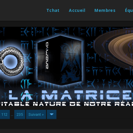
Tchat
Accueil
Membres
Équ
112
…
235
Suivant »