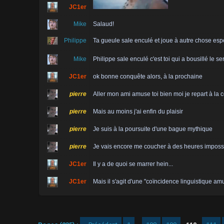
JC1er
Mike
Salaud!
Philippe
Ta gueule sale enculé et joue à autre chose esp
Mike
Philippe sale enculé c'est toi qui a bousillé le 
JC1er
ok bonne conquête alors, à la prochaine
pierre
Aller mon ami amuse toi bien moi je repart à la
pierre
Mais au moins j'ai enfin du plaisir
pierre
Je suis à la poursuite d'une bague mythique
pierre
Je vais encore me coucher à des heures impossi
JC1er
Il y a de quoi se marrer hein...
JC1er
Mais il s'agit d'une "coïncidence linguistique am