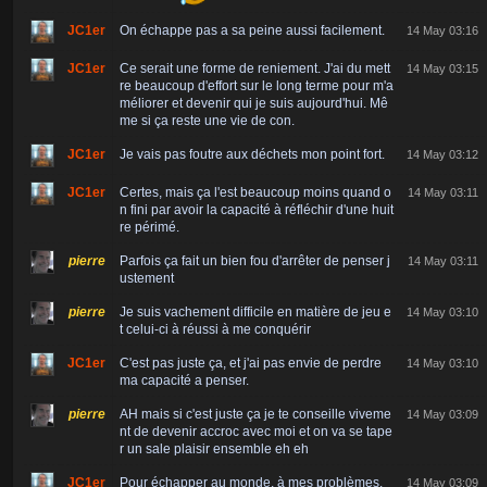
JC1er
On échappe pas a sa peine aussi facilement.
14 May 03:16
JC1er
Ce serait une forme de reniement. J'ai du mett
14 May 03:15
re beaucoup d'effort sur le long terme pour m'a
méliorer et devenir qui je suis aujourd'hui. Mê
me si ça reste une vie de con.
JC1er
Je vais pas foutre aux déchets mon point fort.
14 May 03:12
JC1er
Certes, mais ça l'est beaucoup moins quand o
14 May 03:11
n fini par avoir la capacité à réfléchir d'une huit
re périmé.
pierre
Parfois ça fait un bien fou d'arrêter de penser j
14 May 03:11
ustement
pierre
Je suis vachement difficile en matière de jeu e
14 May 03:10
t celui-ci à réussi à me conquérir
JC1er
C'est pas juste ça, et j'ai pas envie de perdre
14 May 03:10
ma capacité a penser.
pierre
AH mais si c'est juste ça je te conseille viveme
14 May 03:09
nt de devenir accroc avec moi et on va se tape
r un sale plaisir ensemble eh eh
JC1er
Pour échapper au monde, à mes problèmes.
14 May 03:09