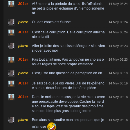
JC1er
AU moins à la période du coco, ils t'offraient u
14 May 03:24
ne petite pipe en échange d'un empoisoneme
nt.
pierre
Ou des chocolats Suisse
14 May 03:24
JC1er
C'est de la corruption. De la corruption allécha
14 May 03:24
nte cela dit.
pierre
Aller je t'offre des saucisses Merguez si tu vien
14 May 03:23
s jouer avec moi
JC1er
Pas tout à fait non. Pas tant qu'on ne choisis p
14 May 03:23
as les règles de notre propre existence.
pierre
C'est juste une question de perception eh eh
14 May 03:19
JC1er
Je sais ce que je dis Pierre. J'ai de l'expérienc
14 May 03:19
e sur les deux facettes de la même pièce.
JC1er
Dans le meilleur des cas, on la vie mieux avec
14 May 03:18
une perspicacité développée. Cacher la merd
e sous le tapis, c'est se garantir des problème
s encore bien plus gros au long terme.
pierre
Bon alors soit souffre mon ami pendant que je
14 May 03:18
m'amuse