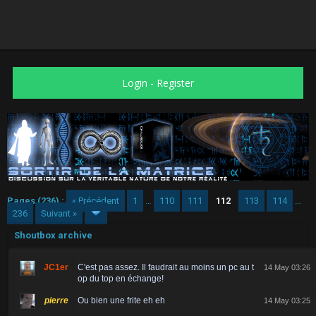
Login
-
Register
Pages (236) :
« Précédent
1
…
110
111
112
113
114
…
236
Suivant »
Shoutbox archive
JC1er
C'est pas assez. Il faudrait au moins un pc au t
14 May 03:26
op du top en échange!
pierre
Ou bien une frite eh eh
14 May 03:25