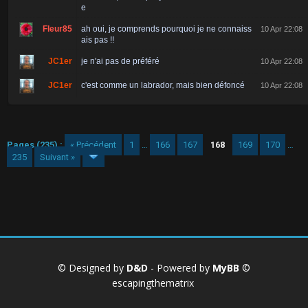
e
Fleur85
ah oui, je comprends pourquoi je ne connaiss
10 Apr 22:08
ais pas !!
JC1er
je n'ai pas de préféré
10 Apr 22:08
JC1er
c'est comme un labrador, mais bien défoncé
10 Apr 22:08
Pages (235) :
« Précédent
1
…
166
167
168
169
170
…
235
Suivant »
© Designed by
D&D
- Powered by
MyBB
©
escapingthematrix