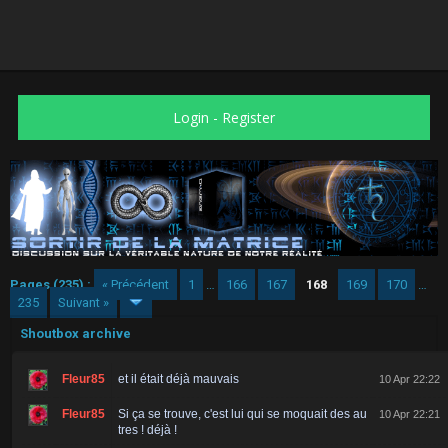
Login
-
Register
Pages (235) :
« Précédent
1
…
166
167
168
169
170
…
235
Suivant »
Shoutbox archive
Fleur85
et il était déjà mauvais
10 Apr 22:22
Fleur85
Si ça se trouve, c'est lui qui se moquait des au
10 Apr 22:21
tres ! déjà !