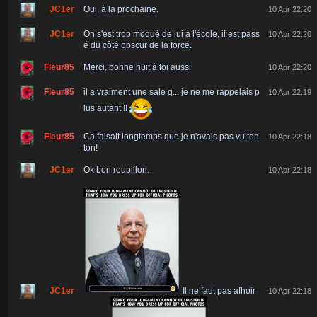
JC1er
Oui, à la prochaine.
10 Apr 22:20
JC1er
On s'est trop moqué de lui à l'école, il est pass
10 Apr 22:20
é du côté obscur de la force.
Fleur85
Merci, bonne nuit à toi aussi
10 Apr 22:20
Fleur85
il a vraiment une sale g... je ne me rappelais p
10 Apr 22:19
lus autant !!
Fleur85
Ca faisait longtemps que je n'avais pas vu ton
10 Apr 22:18
ton!
JC1er
Ok bon roupillon.
10 Apr 22:18
JC1er
Il ne faut pas afhoir
10 Apr 22:18