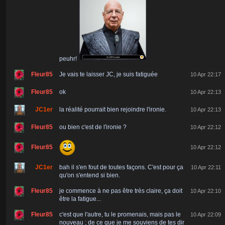
peuhr!
Fleur85
Je vais te laisser JC, je suis fatiguée
10 Apr 22:17
Fleur85
ok
10 Apr 22:13
JC1er
la réalité pourrait bien rejoindre l'ironie.
10 Apr 22:13
Fleur85
ou bien c'est de l'ironie ?
10 Apr 22:12
Fleur85
10 Apr 22:12
JC1er
bah il s'en fout de toutes façons. C'est pour ça
10 Apr 22:11
qu'on s'entend si bien.
Fleur85
je commence à ne pas être très claire, ça doit
10 Apr 22:10
être la fatigue...
Fleur85
c'est que l'autre, tu le promenais, mais pas le
10 Apr 22:09
nouveau ; de ce que je me souviens de tes dir