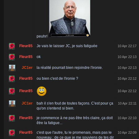
peuhr!
Fleur85
Je vais te laisser JC, je suis fatiguée
10 Apr 22:17
Fleur85
ok
10 Apr 22:13
JC1er
la réalité pourrait bien rejoindre l'ironie.
10 Apr 22:13
Fleur85
ou bien c'est de l'ironie ?
10 Apr 22:12
Fleur85
10 Apr 22:12
JC1er
bah il s'en fout de toutes façons. C'est pour ça
10 Apr 22:11
qu'on s'entend si bien.
Fleur85
je commence à ne pas être très claire, ça doit
10 Apr 22:10
être la fatigue...
Fleur85
c'est que l'autre, tu le promenais, mais pas le
10 Apr 22:09
nouveau ; de ce que je me souviens de tes dir