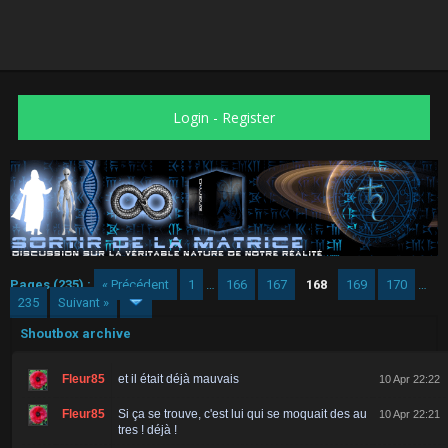
Login
-
Register
Pages (235) :
« Précédent
1
…
166
167
168
169
170
…
235
Suivant »
Shoutbox archive
Fleur85
et il était déjà mauvais
10 Apr 22:22
Fleur85
Si ça se trouve, c'est lui qui se moquait des au
10 Apr 22:21
tres ! déjà !