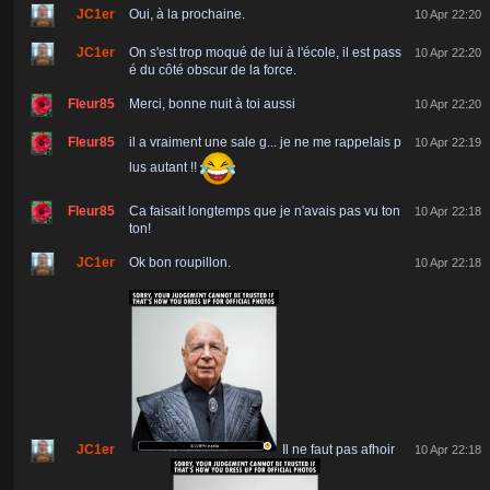
JC1er
Oui, à la prochaine.
10 Apr 22:20
JC1er
On s'est trop moqué de lui à l'école, il est pass
10 Apr 22:20
é du côté obscur de la force.
Fleur85
Merci, bonne nuit à toi aussi
10 Apr 22:20
Fleur85
il a vraiment une sale g... je ne me rappelais p
10 Apr 22:19
lus autant !!
Fleur85
Ca faisait longtemps que je n'avais pas vu ton
10 Apr 22:18
ton!
JC1er
Ok bon roupillon.
10 Apr 22:18
JC1er
Il ne faut pas afhoir
10 Apr 22:18