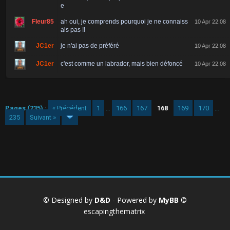
e
Fleur85
ah oui, je comprends pourquoi je ne connaiss
10 Apr 22:08
ais pas !!
JC1er
je n'ai pas de préféré
10 Apr 22:08
JC1er
c'est comme un labrador, mais bien défoncé
10 Apr 22:08
Pages (235) :
« Précédent
1
…
166
167
168
169
170
…
235
Suivant »
© Designed by
D&D
- Powered by
MyBB
©
escapingthematrix