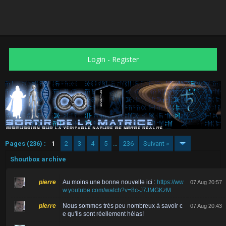
Login
-
Register
Pages (236) :
1
2
3
4
5
…
236
Suivant »
Shoutbox archive
pierre
Au moins une bonne nouvelle ici :
https://ww
07 Aug 20:57
w.youtube.com/watch?v=8c-J7JMGKzM
pierre
Nous sommes très peu nombreux à savoir c
07 Aug 20:43
e qu'ils sont réellement hélas!