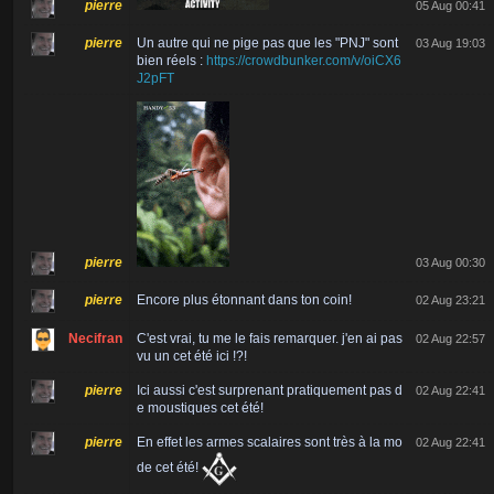
pierre
05 Aug 00:41
pierre
Un autre qui ne pige pas que les "PNJ" sont
03 Aug 19:03
bien réels :
https://crowdbunker.com/v/oiCX6
J2pFT
pierre
03 Aug 00:30
pierre
Encore plus étonnant dans ton coin!
02 Aug 23:21
Necifran
C'est vrai, tu me le fais remarquer. j'en ai pas
02 Aug 22:57
vu un cet été ici !?!
pierre
Ici aussi c'est surprenant pratiquement pas d
02 Aug 22:41
e moustiques cet été!
pierre
En effet les armes scalaires sont très à la mo
02 Aug 22:41
de cet été!