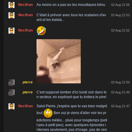
Necifran
Au moins on a pas eu les moustiques bilou
02 Aug 21:55
Necifran
C'était à prévoir avec tous les scalaires d'av
02 Aug 21:53
ant et les tralala...
Necifran
02 Aug 21:52
pierre
02 Aug 21:50
pierre
C'est supposé tomber d'ici lundi soir dans to
02 Aug 21:49
n secteur, en espérant que tu évitera le pire!
Necifran
Salut Pierre, j'espère que tu vas bien malgré
02 Aug 21:47
tout
Ben oui je viens d'aller voir les pr
édictions météo... pluie pour longtemps (peti
t peu à petit peu), avec quelques épisodes i
ntenses seulement, pas d'orage, pas de ven