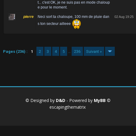
t... c'est OK, je ne suis pas en mode chaloup
e pour le moment.
pierre
Neci sort ta chaloupe, 100 mm de pluie dan
02 Aug 19:25
s ton secteur ailleee
Pages (236) :
1
2
3
4
5
…
236
Suivant »
© Designed by
D&D
- Powered by
MyBB
©
escapingthematrix