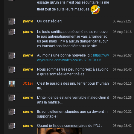
essage qu'un site n'est pas sécuritaire ils me
ttent tout de suite leurs masques
pierre
OK c'est régler!
08 Aug 21:27
pierre
Le foutu certificat de sécurité ne se renouvel
08 Aug 21:16
le pas automatiquement je vais arranger so
us peu mais il n'y a aucun danger car aucun
es transactions financières sur le site.
pierre
Au moins une bonne nouvelle ici :
https://ww
07 Aug 20:57
w.youtube.com/watch?v=8c-J7JMGKzM
pierre
Nous sommes très peu nombreux à savoir c
07 Aug 20:43
e qu'ils sont réellement hélas!
JC1er
C'est le paradis des pnj, l'enfer pour l'human
07 Aug 06:13
ité.
pierre
L'intelligence est une véritable malédiction d
07 Aug 01:25
ans la matrice...
pierre
Ils sont tellement stupides que ça devient in
06 Aug 00:32
supportable!
pierre
Quand je lis des commentaires de PNJ :
05 Aug 23:42