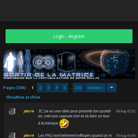
Login
-
Register
Pages (236) :
1
2
3
4
5
…
236
Suivant »
Shoutbox archive
pierre
JC j'ai eu une idée pour pimenté ton quotidi
09 Aug 02:51
en, met une cagoule noir et và faire un tour
à ta banque
pierre
Les PNJ sont tellement effrayés quand un m
09 Aug 00:54