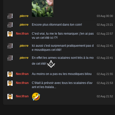
pierre
03 Aug 00:30
pierre
Encore plus étonnant dans ton coin!
02 Aug 23:21
Necifran
C'est vrai, tu me le fais remarquer. j'en ai pas
02 Aug 22:57
vu un cet été ici !?!
pierre
Ici aussi c'est surprenant pratiquement pas d
02 Aug 22:41
e moustiques cet été!
pierre
En effet les armes scalaires sont très à la mo
02 Aug 22:41
de cet été!
Necifran
Au moins on a pas eu les moustiques bilou
02 Aug 21:55
Necifran
C'était à prévoir avec tous les scalaires d'av
02 Aug 21:53
ant et les tralala...
Necifran
02 Aug 21:52